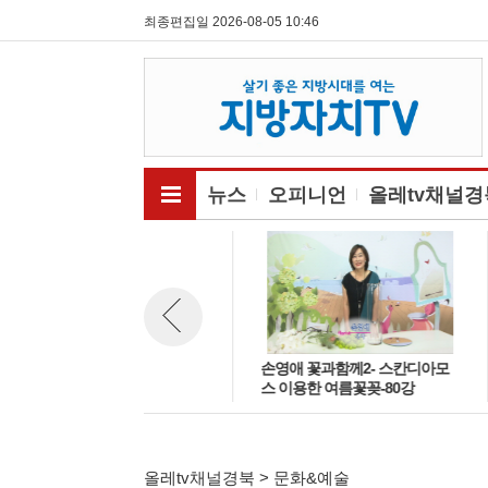
최종편집일 2026-08-05 10:46
전체메뉴보기
뉴스
오피니언
올레tv채널경
창작뮤지컬 77인의 영웅 대성황
손영애 꽃과함께2- 스칸디아모
뉴스 이전보기
스 이용한 여름꽃꽂-80강
올레tv채널경북 > 문화&예술