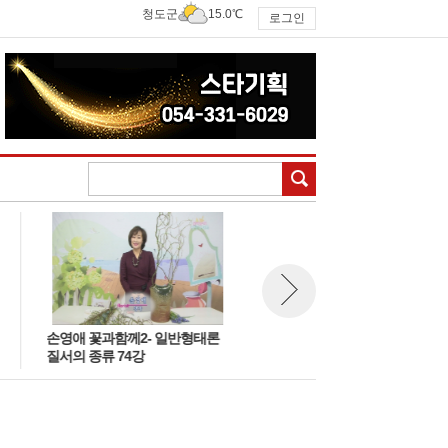
청도군
15.0℃
로그인
검색
손영애 꽃과함께2- 일반형태론
손영애의 꽃과함께
뉴스 다음보기
질서의 종류 74강