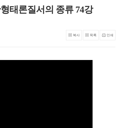
반형태론질서의 종류 74강
복사
목록
인쇄