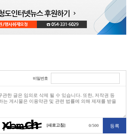
비밀번호
[새로고침]
0
/500