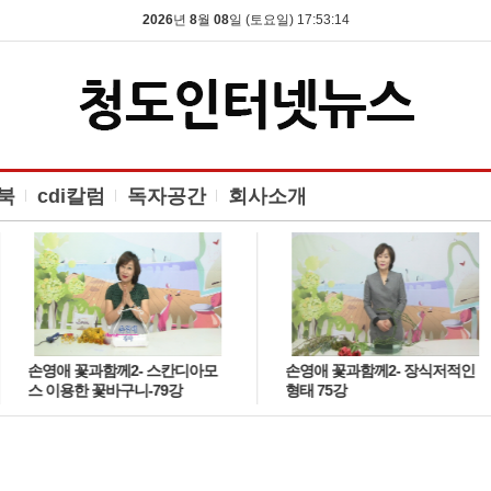
2026
년
8
월
08
일 (토요일) 17:53:14
북
cdi칼럼
독자공간
회사소개
손영애 꽃과함께2- 스칸디아모
손영애 꽃과함께2- 장식저적인
스 이용한 꽃바구니-79강
형태 75강