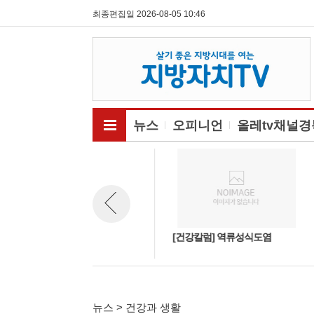
최종편집일 2026-08-05 10:46
전체메뉴보기
뉴스
오피니언
올레tv채널경
[건강칼럼] 약초이야기-천문
[건강칼럼] 역류성식도염
뉴스 이전보기
동… 폐의 기운을 맑게
뉴스 > 건강과 생활