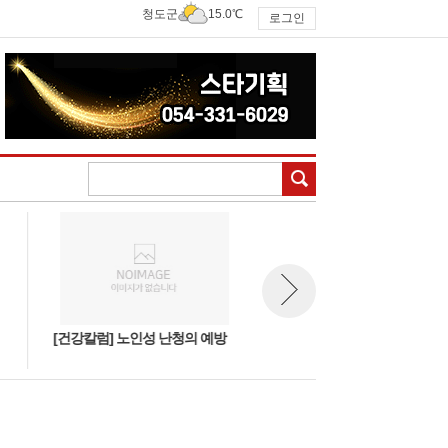
청도군
15.0℃
로그인
검색
[건강칼럼] 노인성 난청의 예방
[건강칼럼] 약초이야기 - 천마
뉴스 다음보기