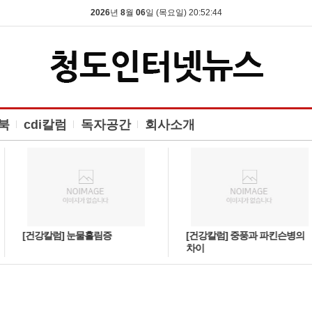
2026
년
8
월
06
일 (목요일) 20:52:45
북
cdi칼럼
독자공간
회사소개
[건강칼럼] 눈물흘림증
[건강칼럼] 중풍과 파킨슨병의
차이