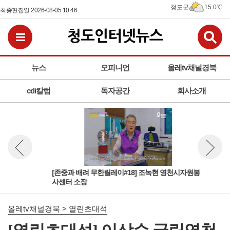
청도군
15.0℃
최종편집일 2026-08-05 10:46
검
전체메뉴보기
뉴스
오피니언
올레tv채널경북
cdi칼럼
독자공간
회사소개
[존중과 배려 무한릴레이#18] 조녹현 영천시자원봉
존중
뉴스 이전보기
뉴스 다
사센터 소장
올레tv채널경북 > 열린초대석