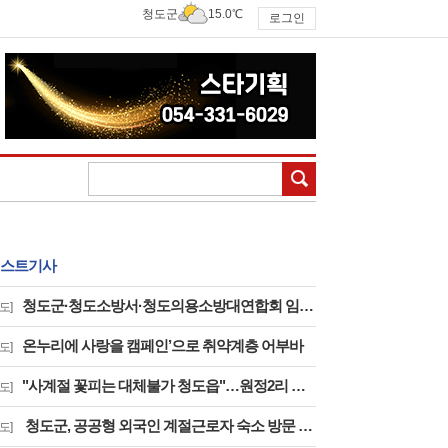
청도군
15.0℃
로그인
검색
스트기사
청도군·청도소방서·청도의용소방대연합회 임원 소통 간담회
도]
온누리에 사랑을 캠페인’으로 취약계층 어부바
도]
"사계절 꽃피는 대체불가 청도읍"…원정2리 도로변 목수국 만개
도]
청도군, 공공형 외국인 계절근로자 숙소 방문 격려
도]