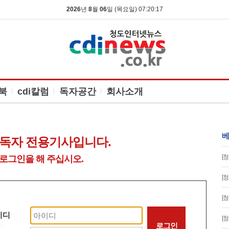
2026
년
8
월
06
일 (목요일) 07:20:17
북
cdi칼럼
독자공간
회사소개
베
구독자 전용기사입니다.
[청
로그인을 해 주십시오.
[청
[청
이디
[청