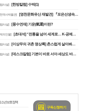
[한방칼럼] 수박(1)
칼럼/사설]
[영천문화유산 재발견] 『포은선생속집圃隱先生續集』은 우리나라에 왜 2책 밖에 없을까?
영천역사박물관]
[풍수연재] 기운(氣運)이란?
칼럼/사설]
[초대석] “전통을 넘어 세계로… K-공예를 대한민국 대표 문화브랜드로 키우겠습니다”
화제의인물]
[이상무의 귀촌 명상록] 촌스럽게 살아봐요, 우리
칼럼/사설]
[데스크칼럼] 기본이 바로 서야 세상도 바로 선다
칼럼/사설]
청소년보호정책
구독신청하기