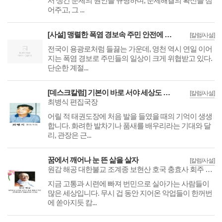
서 생긴 문제의 원인을 규명하며, 문제해결의 확신을 심
어주고, 그 ...
[사설] 맹렬한 폭염 경보속 주민 안전에 총력 기울여야
[칼럼/사설]
전국이 용광로처럼 들끓는 가운데, 영천 역시 연일 이어
지는 폭염 경보로 주민들의 일상이 크게 위협받고 있다.
단순한 계절...
[데스크칼럼] 기본이 바로 서야 세상도 바로 선다
[칼럼/사설]
최병식 편집국장
어릴 적 태권도장에 처음 발을 들였을 때의 기억이 생생
합니다. 화려한 발차기나 품새를 배우리라는 기대와 달
리, 관장은 근...
꿈에서 깨어나 눈 뜬 삶을 살자
[칼럼/사설]
원감 해공 대한불교 조계종 보현산 호국 충효사 회주 사회복지법인 충효자비원 이사장
지금 고통과 시련에 빠져 번민으로 실아가는 사람들이
많은 세상입니다. 무시 겁 동안 지어온 악업들이 한꺼번
에 쏟아지듯 캄...