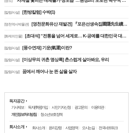
"사계절 꽃피는 대체불가 청도읍"…원정2리 도로변 목수국 만개
[청도]
[한방칼럼] 수박(1)
[칼럼/사설]
[영천문화유산 재발견] 『포은선생속집圃隱先生續集』은 우리나라에 왜 2책 밖에 없을까?
[영천역사박물관]
[초대석] “전통을 넘어 세계로… K-공예를 대한민국 대표 문화브랜드로 키우겠습니다”
[화제의인물]
[풍수연재] 기운(氣運)이란?
[칼럼/사설]
[이상무의 귀촌 명상록] 촌스럽게 살아봐요, 우리
[칼럼/사설]
꿈에서 깨어나 눈 뜬 삶을 살자
[칼럼/사설]
독자공간
기사제보
독자(후원)가입
시민기자신청
광고문의
이용약관
개인정보처리방침
청소년보호정책
회사소개
회사소개
윤리강령
사업영역
오시는길
전국네트워크