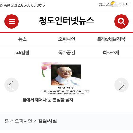
청도군
15.0℃
최종편집일 2026-08-05 10:46
검
전체메뉴보기
뉴스
오피니언
올레tv채널경북
cdi칼럼
독자공간
회사소개
경고와
꿈에서 깨어나 눈 뜬 삶을 살자
[풍
뉴스 이전보기
뉴스 다
홈
오피니언
칼럼/사설