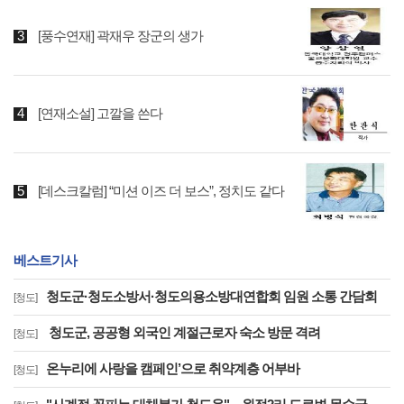
[풍수연재] 곽재우 장군의 생가
[연재소설] 고깔을 쓴다
[데스크칼럼] “미션 이즈 더 보스”, 정치도 같다
베스트기사
청도군·청도소방서·청도의용소방대연합회 임원 소통 간담회
[청도]
청도군, 공공형 외국인 계절근로자 숙소 방문 격려
[청도]
온누리에 사랑을 캠페인’으로 취약계층 어부바
[청도]