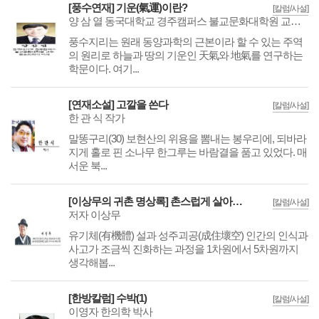
[풍수연재] 기운(氣運)이란?
[칼럼/사설]
양 삼 열 동국대학교 경주캠퍼스 불교문화대학원 교수 풍수지리학 박사
풍수지리는 원래 동양과학의 근본이라 할 수 있는 주역
의 원리로 하늘과 땅의 기운인 天氣와 地氣를 연구하는
학문이다. 여기...
[연재소설] 고깔을 쓴다
[칼럼/사설]
한 관 식 작가
말똥구리(30) 보현산의 위용을 뽐내는 봉우리에, 되바라
지게 홀로 핀 소나무 한그루는 바람결을 품고 있었다. 매
서운 북...
[이상무의 귀촌 명상록] 촌스럽게 살아봐요, 우리
[칼럼/사설]
저자 이상무
유기체(有機體) 설과 성주괴공(成住壞空) 인간의 인식과
사고가 조금씩 진화하는 과정을 1차원에서 5차원까지
생각해봅...
[한방칼럼] 수박(1)
[칼럼/사설]
이영자 한의학 박사