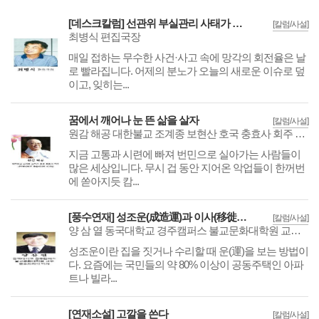
[데스크칼럼] 선관위 부실관리 사태가 던지는 경고와 개혁의 길
[칼럼/사설]
최병식 편집국장
매일 접하는 무수한 사건·사고 속에 망각의 회전율은 날
로 빨라집니다. 어제의 분노가 오늘의 새로운 이슈로 덮
이고, 잊히는...
꿈에서 깨어나 눈 뜬 삶을 살자
[칼럼/사설]
원감 해공 대한불교 조계종 보현산 호국 충효사 회주 사회복지법인 충효자비원 이사장
지금 고통과 시련에 빠져 번민으로 실아가는 사람들이
많은 세상입니다. 무시 겁 동안 지어온 악업들이 한꺼번
에 쏟아지듯 캄...
[풍수연재] 성조운(成造運)과 이사(移徙)길일
[칼럼/사설]
양 삼 열 동국대학교 경주캠퍼스 불교문화대학원 교수 풍수지리학 박사
성조운이란 집을 짓거나 수리할 때 운(運)을 보는 방법이
다. 요즘에는 국민들의 약 80% 이상이 공동주택인 아파
트나 빌라...
[연재소설] 고깔을 쓴다
[칼럼/사설]