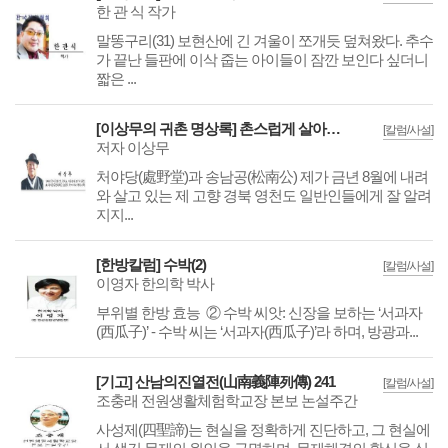
한 관 식 작가
말똥구리(31) 보현산에 긴 겨울이 쪼개듯 덮쳐왔다. 추수
가 끝난 들판에 이삭 줍는 아이들이 잠깐 보인다 싶더니
짧은 ...
[이상무의 귀촌 명상록] 촌스럽게 살아봐요, 우리
[칼럼/사설]
저자 이상무
처야당(處野堂)과 송남공(松南公) 제가 금년 8월에 내려
와 살고 있는 제 고향 경북 영천도 일반인들에게 잘 알려
지지...
[한방칼럼] 수박(2)
[칼럼/사설]
이영자 한의학 박사
부위별 한방 효능 ② 수박 씨앗: 신장을 보하는 ‘서과자
(西瓜子)’ - 수박 씨는 ‘서과자(西瓜子)’라 하며, 방광과...
[기고] 산남의진열전(山南義陣列傳) 241
[칼럼/사설]
조충래 전원생활체험학교장 본보 논설주간
사성제(四聖諦)는 현실을 정확하게 진단하고, 그 현실에