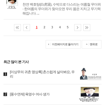
천연 백호탕(白虎湯), 수박으로 다스리는 여름철 무더위
- 한여름의 무더위가 찾아오면 우리 몸은 지치고 무기력
해집니다. ...
1
2
3
4
5
이전페이지로 돌아가기
맨위로
최근 많이 본 기사
[이상무의 귀촌 명상록] 촌스럽게 살아봐요, 우
리
[풍수연재] 육영수 여사 생가