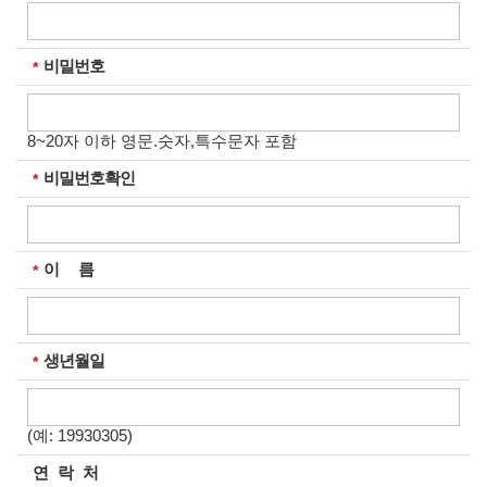
비밀번호
필수입력
8~20자 이하 영문.숫자,특수문자 포함
비밀번호확인
필수입력
이 름
필수입력
생년월일
필수입력
(예: 19930305)
연 락 처