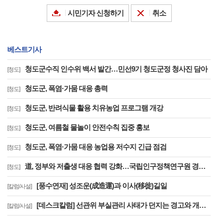
시민기자 신청하기
취소
베스트기사
청도군수직 인수위 백서 발간…민선9기 청도군정 청사진 담아
[청도]
청도군, 폭염·가뭄 대응 총력
[청도]
청도군, 반려식물 활용 치유농업 프로그램 개강
[청도]
청도군, 여름철 물놀이 안전수칙 집중 홍보
[청도]
청도군, 폭염·가뭄 대응 농업용 저수지 긴급 점검
[청도]
道, 정부와 저출생 대응 협력 강화…국립인구정책연구원 경북 유치 건의
[청도]
[풍수연재] 성조운(成造運)과 이사(移徙)길일
[칼럼/사설]
[데스크칼럼] 선관위 부실관리 사태가 던지는 경고와 개혁의 길
[칼럼/사설]