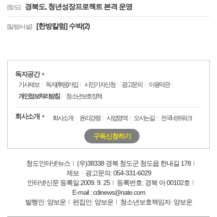
경북도, 청년성장프로젝트 본격 운영
[청도]
[한방칼럼] 수박(2)
[칼럼/사설]
독자공간
기사제보
독자(후원)가입
시민기자신청
광고문의
이용약관
개인정보처리방침
청소년보호정책
회사소개
회사소개
윤리강령
사업영역
오시는길
전국네트워크
구독신청하기
청도인터넷뉴스
(우)38338 경북 청도군 청도읍 한내길 178
제보ㆍ광고문의: 054-331-6029
인터넷신문 등록일:2009. 9. 25
등록번호: 경북 아 00102호
E-mail : cdinews@nate.com
발행인: 양보운
편집인: 양보운
청소년보호책임자: 양보운