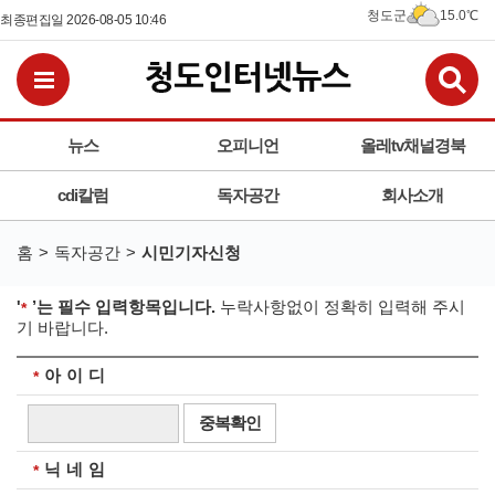
청도군
15.0℃
최종편집일 2026-08-05 10:46
검
전체메뉴보기
뉴스
오피니언
올레tv채널경북
cdi칼럼
독자공간
회사소개
홈
독자공간
시민기자신청
'
’는 필수 입력항목입니다.
누락사항없이 정확히 입력해 주시
필수입력
기 바랍니다.
아 이 디
필수입력
중복확인
닉 네 임
필수입력