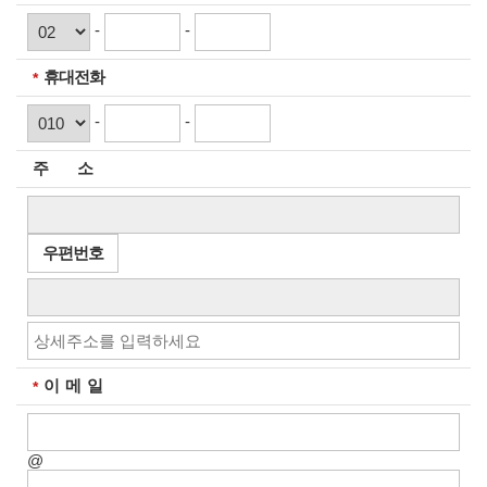
-
-
휴대전화
필수입력
-
-
주 소
우편번호
이 메 일
필수입력
@