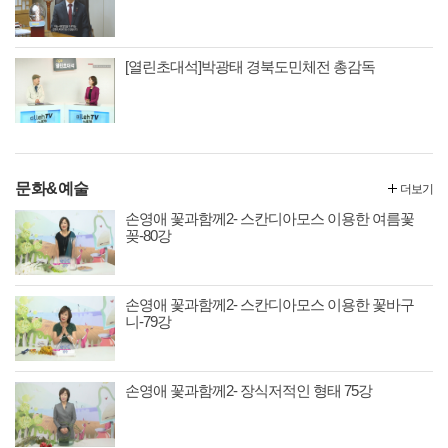
[열린초대석]박광태 경북도민체전 총감독
문화&예술
더보기
손영애 꽃과함께2- 스칸디아모스 이용한 여름꽃
꽂-80강
손영애 꽃과함께2- 스칸디아모스 이용한 꽃바구
니-79강
손영애 꽃과함께2- 장식저적인 형태 75강