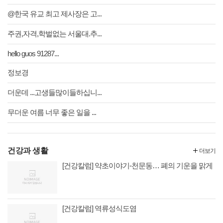
@한국 유교 최고 제사장은 고...
주권,자격,학벌없는 서울대.추...
hello guos 91287...
정보경
더운데 ...고생들많이들하십니...
무더운 여름 너무 좋은 일을 ...
건강과 생활
더보기
[건강칼럼] 약초이야기-천문동… 폐의 기운을 맑게
[건강칼럼] 역류성식도염