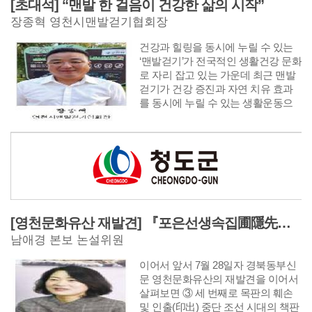
[초대석] “맨발 한 걸음이 건강한 삶의 시작”
사후관리까지 단계별로 원스톱 지원
장종혁 영천시맨발걷기협회장
으로 청년들의 사회복귀를 돕고 있
다. 사업은 경주, 김천, 구미, 영주, 영
건강과 힐링을 동시에 누릴 수 있는
천, 상주, 문경, 의성 등 8개 시·군 청
‘맨발걷기’가 전국적인 생활건강 문화
년센터를 거점으로 추진하며, 모집인
로 자리 잡고 있는 가운데 최근 맨발
원은 3100명이다.
걷기가 건강 증진과 자연 치유 효과
를 동시에 누릴 수 있는 생활운동으
로 주목받으면서 전국 각지에서 맨발
걷기협회와 동호회가 잇따라 만들어
지고 있다. 영천에서도 시민 건강 증
진과 걷기문화 확산을 위한 영천시맨
발걷기협회가 출범했다. 초대 회장을
맡은 장종혁 회장은 “맨발걷기를 누
구나 쉽게 즐길 수 있는 생활문화로
정착시키고 시민들이 함께 건강과 행
[영천문화유산 재발견] 『포은선생속집圃隱先生續集』은 우리나라에 왜 2책 밖에 없을까? (2)
복을 만들어 가는 대표적인 생활체육
남애경 본보 논설위원
단체로 성장시키겠다”고 포부를 밝혔
다. 시민들의 건강한 여가문화 조성
이어서 앞서 7월 28일자 경북동부신
과 생활체육 활성화를 위해 힘쓰고
문 영천문화유산의 재발견을 이어서
있는 장종혁 회장을 만나 이야기를
살펴보면 ③ 세 번째로 목판의 훼손
들어봤다. {편집자주}
및 인출(印出) 중단 조선 시대의 책판