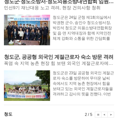
청도군·청도소방서·청도의용소방대연합회 임원 소통 간담회
고 이를 홍계희(洪啟禧)가 다시 편차
민선9기 재난대응 노고 격려, 현장 건의사항 청취
하고 교정하여 판각한 개성 숭양서원
판 ≪포은선생속록≫을 저본으로 간
​​​​​​​청도군은 24일 군청 제1회의실에서
행된 것으로 전해진다. 포은선생속
박권현 군수, 송인수 청도소방서장,
집은 1753년 士林 梅山 鄭重器 (1685
박진석 청도군 의용소방대연합회장
~1757)와 鄭權(1692~1757)이 그 당시
및 읍·면 지역대장과 함께 지역안전
에 지역의 유림 사회와 임고서원이
체계 강화와 소통을 위한 간담회를
화합하여 정찬위(鄭纘輝) 편차 본에
개최했다. 이번 간담회는 민선9기 군
이후에 나온 시문을 편하고 등사하여
정 출범 이후 각종 재난현장에서 군
서원에 보관해 두었다. 그리고 15년
민의 생명과 재산보호를 위해 헌신해
청도군, 공공형 외국인 계절근로자 숙소 방문 격려
뒤인 1769년 봄, 임고서원 원장을 비
온 소방공무원과 의용소방대원들의
롯한 사림들의 의견을 모아 속집의
폭염 속 지역 농촌 현장 힘 보탠 외국인 계절근로자에 감사 전해
노고를 격려하고, 현장의 애로사항과
간행을 의논하여 판각한 본이다.
건의사항을 직접 수렴하기 위해 마련
​​​​​​​청도군은 23일 공공형 외국인 계절근
됐다.
로자 숙소를 방문하여 무더운 날씨
속에서도 지역 농촌 현장에서 힘을
보태고 있는 외국인 계절근로자들을
격려하고 감사의 뜻을 전했다. 이번
방문은 청도경찰서와 청도경찰서 경
찰발전협의회의 위문물품 기탁을 계
기로 마련됐으며, NH농협은행 청도
시정뉴스
시정
시
청도
2 / 5
군지부와 청도농협도 뜻을 함께하여