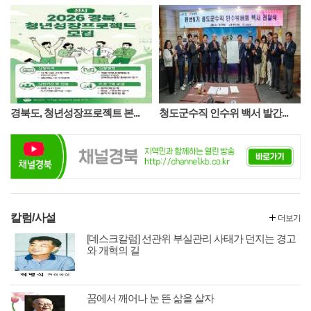
외국인 계절근로자들의 생활에 보탬
이 될 수 있도록 생필품과 폭염 대응
물품을 전달했다.
경북도, 청년성장프로젝트 본...
청도군수직 인수위 백서 발간...
칼럼/사설
더보기
[데스크칼럼] 선관위 부실관리 사태가 던지는 경고
와 개혁의 길
꿈에서 깨어나 눈 뜬 삶을 살자