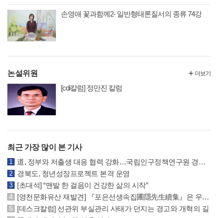
손영애 꽃과함께2- 일반형태론질서의 종류 74강
논설위원
더보기
[cdi칼럼] 정만진 칼럼
최근 가장 많이 본 기사
道, 정부와 저출생 대응 협력 강화…국립인구정책연구원 경북 유치 건의
경북도, 청년성장프로젝트 본격 운영
[초대석] “맨발 한 걸음이 건강한 삶의 시작”
[영천문화유산 재발견] 『포은선생속집圃隱先生續集』은 우리나라에 왜 2책 밖에 없을까? (2)
[데스크칼럼] 선관위 부실관리 사태가 던지는 경고와 개혁의 길