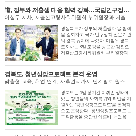
道, 정부와 저출생 대응 협력 강화…국립인구정책연구원 경북 유치 건의
이철우 지사, 저출산고령사회위원회 부위원장과 저출생 대응 논의
경상북도가 정부와 저출생 대응 협력
을 강화하고 국가 인구정책 전문기관
의 경북 유치에 나섰다. 이철우 경북
도지사는 3일 도청을 방문한 김진오
저출산고령사회위원회 부위원장과
만나 경북의 저출생 대응 정책과 성
과를 설명하고 협력 방안을 논의했
다. 이 지사는 생애주기별 종합 지원
경북도, 청년성장프로젝트 본격 운영
정책을 소개하며 국가 인구정책의 전
맞춤형 교육, 취업 연계, 사후관리까지 단계별로 원스톱 지원
문성과 지속성을 높이기 위해 가칭
국립인구정책연구원의 경북 설립을
경북도는 4일 장기간 미취업 상태에
건의했다.
있는 청년들의 사회복귀와 취업을 지
원하는 ‘청년성장프로젝트’를 본격적
으로 운영한다. ‘청년성장프로젝트’는
구직활동을 중단한 이른바 ‘쉬었음’
청년들의 심리 회복과 취업 역량 강
화를 지원하는 사업이다. 초기 상담
을 시작으로 맞춤형 교육, 취업 연계,