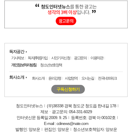
독자공간
기사제보
독자(후원)가입
시민기자신청
광고문의
이용약관
개인정보처리방침
청소년보호정책
회사소개
회사소개
윤리강령
사업영역
오시는길
전국네트워크
구독신청하기
청도인터넷뉴스
(우)38338 경북 청도군 청도읍 한내길 178
제보ㆍ광고문의: 054-331-6029
인터넷신문 등록일:2009. 9. 25
등록번호: 경북 아 00102호
E-mail : cdinews@nate.com
발행인: 양보운
편집인: 양보운
청소년보호책임자: 양보운