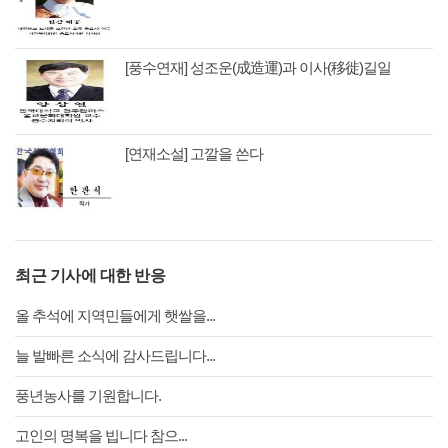
[풍수연재] 성조운(成造運)과 이사(移徙)길일
[연재소설] 고깔을 쓴다
최근 기사에 대한 반응
올 추석에 지역민들에게 햇쌀을...
늘 발빠른 소식에 감사드립니다...
풍년농사를 기원합니다.
고인의 명복을 빕니다 참으...