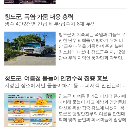
물 활용 치유농업 프로그램' 개강식
을 열고 본격적인 교육을 시작했다고
밝혔다.
청도군, 폭염·가뭄 대응 총력
생수 4만2천병 긴급 배부·급수차 8대 투입
​​​​​​​청도군이 지속되는 폭염과 가뭄으로
인한 단수 피해를 예방하기 위해 비
상 급수 대책을 가동하며 주민 불편
최소화에 나섰다. 청도군은 지난 2일
단수 우려 지역인 풍각면과 각북면,
이서면 주민들을 대상으로 병입 생수
(2리터) 4만2천 병을 긴급 사전 배부
하고, 주요 배수지에 급수차 8대를 투
청도군, 여름철 물놀이 안전수칙 집중 홍보
입해 저수율 유지에 총력을 기울이고
지정된 장소에서만 물놀이하기 등 …피서객 안전관리 강화
있다고 밝혔다.
​​​​​​​청도군이 여름 휴가철 피서객 증가에
대비해 물놀이 사고 예방과 안전문화
확산을 위한 집중 홍보에 나섰다. 청
도군은 행정안전부의 여름철 안전대
책에 맞춰 군민과 피서객들이 일상에
서 물놀이 안전수칙을 실천할 수 있