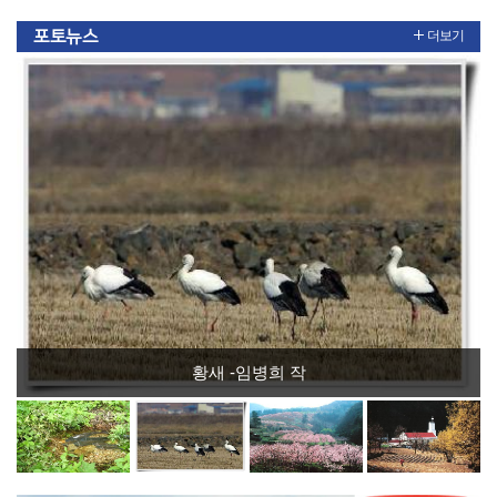
포토뉴스
더보기
황새 -임병희 작