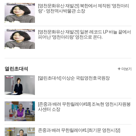
[영천문화유산 재발견] 북한에서 제작된 ‘영천아리
랑’ - 영천역사박물관 소장
[영천문화유산 재발견] 일본 레코드 LP 바늘 끝에서
피어난 ‘영천아리랑’ 영천으로 온다.
열린초대석
더보기
[열린초대석] 이상순 국립영천호국원장
[존중과 배려 무한릴레이#18] 조녹현 영천시자원봉
사센터 소장
존중과 배려 무한릴레이#1 [최기문 영천시장]