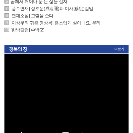
꿈에서 깨어나 눈 뜬 삶을 살자
[풍수연재] 성조운(成造運)과 이사(移徙)길일
[연재소설] 고깔을 쓴다
[이상무의 귀촌 명상록] 촌스럽게 살아봐요, 우리
[한방칼럼] 수박(2)
경북의 창
더보기