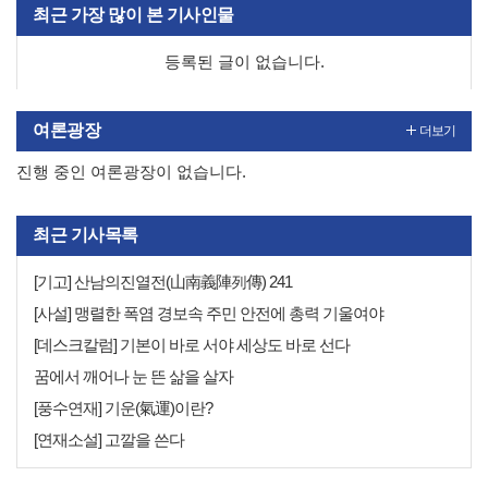
최근 가장 많이 본 기사인물
등록된 글이 없습니다.
여론광장
더보기
진행 중인 여론광장이 없습니다.
최근 기사목록
[기고] 산남의진열전(山南義陣列傳) 241
[사설] 맹렬한 폭염 경보속 주민 안전에 총력 기울여야
[데스크칼럼] 기본이 바로 서야 세상도 바로 선다
꿈에서 깨어나 눈 뜬 삶을 살자
[풍수연재] 기운(氣運)이란?
[연재소설] 고깔을 쓴다