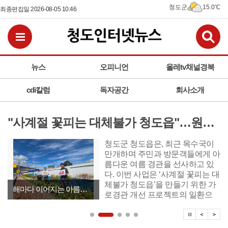
청도군
15.0℃
최종편집일 2026-08-05 10:46
검
전체메뉴보기
뉴스
오피니언
올레tv채널경북
cdi칼럼
독자공간
회사소개
"사계절 꽃피는 대체불가 청도읍"…원정2리 도로변 목수국 만개
​​​​​​​청도군 청도읍은, 최근 목수국이
만개하며 주민과 방문객들에게 아
름다운 여름 경관을 선사하고 있
다. 이번 사업은 ‘사계절 꽃피는 대
체불가 청도읍’을 만들기 위한 가
해마다 이어지는 아름다운 여름 볼거리 선사
로경관 개선 프로젝트의 일환으
로, 생활권 주변의 방치된 유휴공
탑뉴스 
탑뉴
탑
간을 활용해 쾌적한 보행환경을
조성하기 위해 마련됐다.