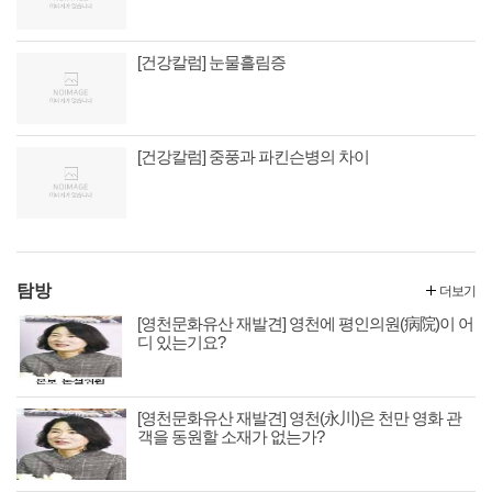
[건강칼럼] 눈물흘림증
[건강칼럼] 중풍과 파킨슨병의 차이
탐방
더보기
[영천문화유산 재발견] 영천에 평인의원(病院)이 어
디 있는기요?
[영천문화유산 재발견] 영천(永川)은 천만 영화 관
객을 동원할 소재가 없는가?