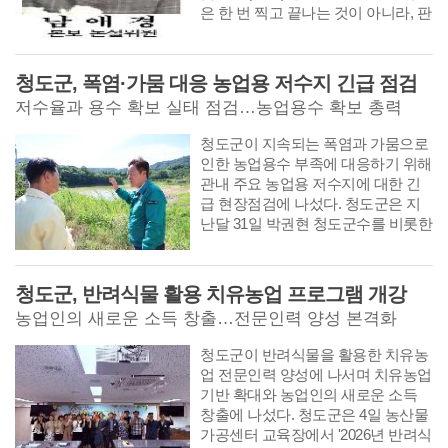
은 한 번 찍고 끝나는 것이 아니라, 판
각(板刻)해 둔 목판을 서원이나 종가
에 보관하다가 필요할 때마다 추가로
찍어내는 방식이다. 만약 1768년 간
청도군, 폭염·가뭄 대응 농업용 저수지 긴급 점검
행 직후 목판이 바로 화재로 소실되
저수율과 용수 확보 실태 점검…농업용수 확보 총력
었거나, 다른 이유로 추가 인쇄가 ‘불
가능할 수 밖에 없는’ 특별한 이유를
​​​​​​​청도군이 지속되는 폭염과 가뭄으로
가지게 된다면 후속 인출(인쇄)이 끊
인한 농업용수 부족에 대응하기 위해
기면 초기에 찍어둔 극소수의 책만
관내 주요 농업용 저수지에 대한 긴
세상에 남게 되며, 시간이 흐를수록
급 현장점검에 나섰다. 청도군은 지
그 수는 기하급수적으로 줄어든다.
난달 31일 박권현 청도군수를 비롯한
인출(印出) 중단을 예상해 볼 수 있는
관계자 10여 명이 저수용량이 부족한
흔적을 포은속집의 문제점을 지적한
주요 저수지를 찾아 저수율과 용수
『포은선생속집변정록』에서 찾아
확보 실태를 점검했다고 밝혔다.
청도군, 반려식물 활용 치유농업 프로그램 개강
볼 수 있다. 9판 총론 조에 수록된 글
에서 속집 간행의 연원을 살펴볼 수
농업인의 새로운 소득 창출…전문인력 양성 본격화
있다.
​​​​​​​청도군이 반려식물을 활용한 치유농
업 전문인력 양성에 나서며 치유농업
기반 확대와 농업인의 새로운 소득
창출에 나섰다. 청도군은 4일 농산물
가공센터 교육장에서 '2026년 반려식