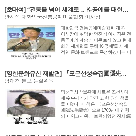
도록 현장과 생활 밀착형 홍보를 강
화한다고 밝혔다.
[초대석] “전통을 넘어 세계로… K-공예를 대한민국 대표 문화브랜드로 키우겠습니다”
안진석 대한민국전통공예미술협회 이사장
대한민국 전통공예미술협회 제2대
이사장에 취임한 안진석 이사장은 전
통공예의 계승에 머무르지 않고 현대
화와 세계화를 통해 ‘K-공예’를 세계
적인 문화 브랜드로 육성하겠다는 비
전을 제시했다. 안 이사장은 지역 공
예인 발굴과 청년 작가 지원, 문화관
광과 연계한 산업화, 해외 교류 확대
[영천문화유산 재발견] 『포은선생속집圃隱先生續集』은 우리나라에 왜 2책 밖에 없을까?
등을 협회의 핵심 과제로 제시하며
남애경 본보 논설위원
“전통은 함께 이어가고 시대와 함께
혁신해야 한다”며 대한민국 전통공예
영천역사박물관에 새로운 조선시대
의 새로운 도약을 약속했다. [편집자
에 수수께기가 담긴 또 한 권의 책을
주]
들어왔다. 이 책은 《포은선생속집
圃隱先生續集》으로 1769년에 간행
되어 임고서원에 보관되었던 장서(藏
書)이다. 이 책은 숭양서원에서 1719
년 정찬위(鄭纘輝)에 편차하고, 정관
제(鄭觀濟)가 이후의 시문을 증보하