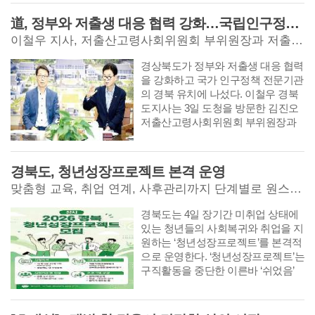
道, 정부와 저출생 대응 협력 강화…국립인구정책연구원 경북 유치 건의
이철우 지사, 저출산고령사회위원회 부위원장과 저출생 대응 논의
경상북도가 정부와 저출생 대응 협력
을 강화하고 국가 인구정책 전문기관
의 경북 유치에 나섰다. 이철우 경북
도지사는 3일 도청을 방문한 김진오
저출산고령사회위원회 부위원장과
만나 경북의 저출생 대응 정책과 성
과를 설명하고 협력 방안을 논의했
다. 이 지사는 생애주기별 종합 지원
경북도, 청년성장프로젝트 본격 운영
정책을 소개하며 국가 인구정책의 전
맞춤형 교육, 취업 연계, 사후관리까지 단계별로 원스톱 지원
문성과 지속성을 높이기 위해 가칭
국립인구정책연구원의 경북 설립을
경북도는 4일 장기간 미취업 상태에
건의했다.
있는 청년들의 사회복귀와 취업을 지
원하는 ‘청년성장프로젝트’를 본격적
으로 운영한다. ‘청년성장프로젝트’는
구직활동을 중단한 이른바 ‘쉬었음’
청년들의 심리 회복과 취업 역량 강
화를 지원하는 사업이다. 초기 상담
을 시작으로 맞춤형 교육, 취업 연계,