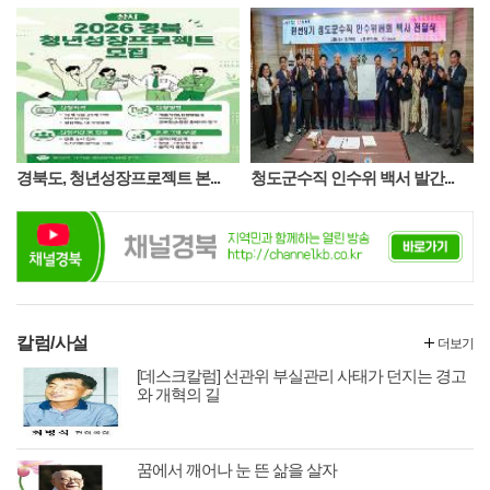
외국인 계절근로자들의 생활에 보탬
이 될 수 있도록 생필품과 폭염 대응
물품을 전달했다.
경북도, 청년성장프로젝트 본...
청도군수직 인수위 백서 발간...
칼럼/사설
더보기
[데스크칼럼] 선관위 부실관리 사태가 던지는 경고
와 개혁의 길
꿈에서 깨어나 눈 뜬 삶을 살자