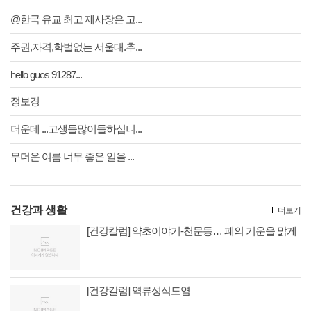
@한국 유교 최고 제사장은 고...
주권,자격,학벌없는 서울대.추...
hello guos 91287...
정보경
더운데 ...고생들많이들하십니...
무더운 여름 너무 좋은 일을 ...
건강과 생활
더보기
[건강칼럼] 약초이야기-천문동… 폐의 기운을 맑게
[건강칼럼] 역류성식도염