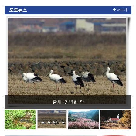
포토뉴스
더보기
황새 -임병희 작