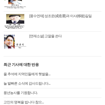
[풍수연재] 성조운(成造運)과 이사(移徙)길일
[연재소설] 고깔을 쓴다
최근 기사에 대한 반응
올 추석에 지역민들에게 햇쌀을...
늘 발빠른 소식에 감사드립니다...
풍년농사를 기원합니다.
고인의 명복을 빕니다 참으...