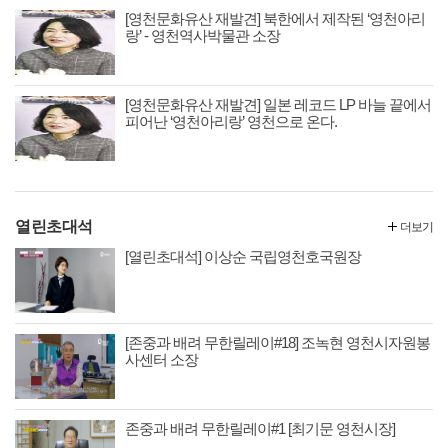
[영천문화유산 재발견] 북한에서 제작된 ‘영천아리
랑’ - 영천역사박물관 소장
[영천문화유산 재발견] 일본 레코드 LP 바늘 끝에서
피어난 ‘영천아리랑’ 영천으로 온다.
열린초대석
더보기
[열린초대석] 이상순 국립영천호국원장
[존중과 배려 무한릴레이#18] 조녹현 영천시자원봉
사센터 소장
존중과 배려 무한릴레이#1 [최기문 영천시장]