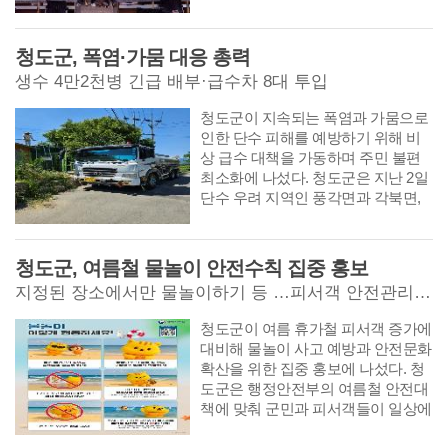
물 활용 치유농업 프로그램' 개강식
을 열고 본격적인 교육을 시작했다고
밝혔다.
청도군, 폭염·가뭄 대응 총력
생수 4만2천병 긴급 배부·급수차 8대 투입
​​​​​​​청도군이 지속되는 폭염과 가뭄으로
인한 단수 피해를 예방하기 위해 비
상 급수 대책을 가동하며 주민 불편
최소화에 나섰다. 청도군은 지난 2일
단수 우려 지역인 풍각면과 각북면,
이서면 주민들을 대상으로 병입 생수
(2리터) 4만2천 병을 긴급 사전 배부
하고, 주요 배수지에 급수차 8대를 투
청도군, 여름철 물놀이 안전수칙 집중 홍보
입해 저수율 유지에 총력을 기울이고
지정된 장소에서만 물놀이하기 등 …피서객 안전관리 강화
있다고 밝혔다.
​​​​​​​청도군이 여름 휴가철 피서객 증가에
대비해 물놀이 사고 예방과 안전문화
확산을 위한 집중 홍보에 나섰다. 청
도군은 행정안전부의 여름철 안전대
책에 맞춰 군민과 피서객들이 일상에
서 물놀이 안전수칙을 실천할 수 있