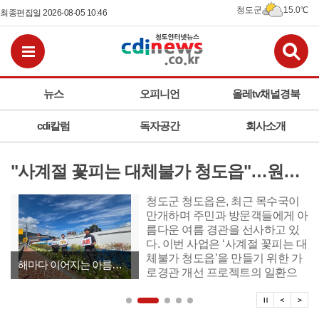
청도군
15.0℃
최종편집일 2026-08-05 10:46
검
전체메뉴보기
뉴스
오피니언
올레tv채널경북
cdi칼럼
독자공간
회사소개
"사계절 꽃피는 대체불가 청도읍"…원정2리 도로변 목수국 만개
​​​​​​​청도군 청도읍은, 최근 목수국이
만개하며 주민과 방문객들에게 아
름다운 여름 경관을 선사하고 있
다. 이번 사업은 ‘사계절 꽃피는 대
체불가 청도읍’을 만들기 위한 가
해마다 이어지는 아름다운 여름 볼거리 선사
로경관 개선 프로젝트의 일환으
로, 생활권 주변의 방치된 유휴공
탑뉴스 
탑뉴
탑
간을 활용해 쾌적한 보행환경을
조성하기 위해 마련됐다.