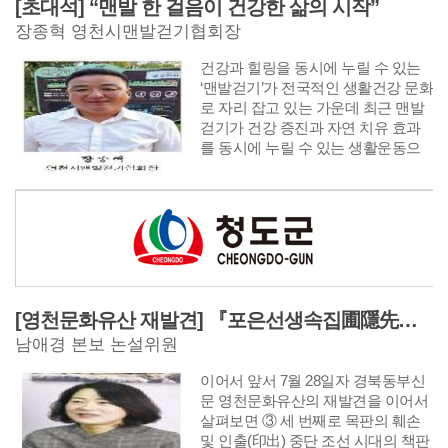
[초대석] “맨발 한 걸음이 건강한 삶의 시작”
사후관리까지 단계별로 원스톱 지원
장종혁 영천시맨발걷기협회장
으로 청년들의 사회복귀를 돕고 있
다. 사업은 경주, 김천, 구미, 영주, 영
건강과 힐링을 동시에 누릴 수 있는
천, 상주, 문경, 의성 등 8개 시·군 청
‘맨발걷기’가 전국적인 생활건강 문화
년센터를 거점으로 추진하며, 모집인
로 자리 잡고 있는 가운데 최근 맨발
원은 3100명이다.
걷기가 건강 증진과 자연 치유 효과
를 동시에 누릴 수 있는 생활운동으
로 주목받으면서 전국 각지에서 맨발
걷기협회와 동호회가 잇따라 만들어
지고 있다. 영천에서도 시민 건강 증
진과 걷기문화 확산을 위한 영천시맨
발걷기협회가 출범했다. 초대 회장을
맡은 장종혁 회장은 “맨발걷기를 누
구나 쉽게 즐길 수 있는 생활문화로
정착시키고 시민들이 함께 건강과 행
[영천문화유산 재발견] 『포은선생속집圃隱先生續集』은 우리나라에 왜 2책 밖에 없을까? (2)
복을 만들어 가는 대표적인 생활체육
남애경 본보 논설위원
단체로 성장시키겠다”고 포부를 밝혔
다. 시민들의 건강한 여가문화 조성
이어서 앞서 7월 28일자 경북동부신
과 생활체육 활성화를 위해 힘쓰고
문 영천문화유산의 재발견을 이어서
있는 장종혁 회장을 만나 이야기를
살펴보면 ③ 세 번째로 목판의 훼손
들어봤다. {편집자주}
및 인출(印出) 중단 조선 시대의 책판