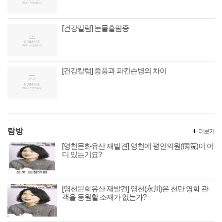
[건강칼럼] 눈물흘림증
[건강칼럼] 중풍과 파킨슨병의 차이
탐방
더보기
[영천문화유산 재발견] 영천에 평인의원(病院)이 어
디 있는기요?
[영천문화유산 재발견] 영천(永川)은 천만 영화 관
객을 동원할 소재가 없는가?