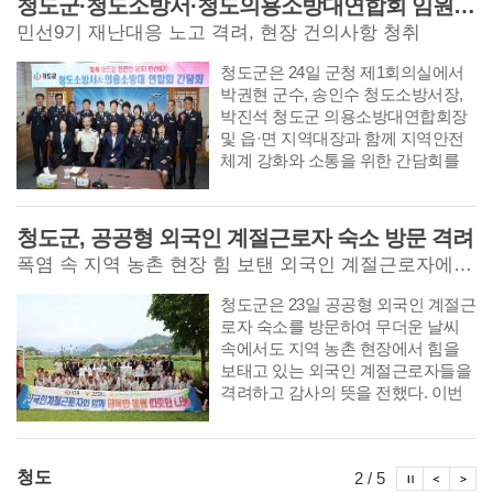
청도군·청도소방서·청도의용소방대연합회 임원 소통 간담회
고 이를 홍계희(洪啟禧)가 다시 편차
민선9기 재난대응 노고 격려, 현장 건의사항 청취
하고 교정하여 판각한 개성 숭양서원
판 ≪포은선생속록≫을 저본으로 간
​​​​​​​청도군은 24일 군청 제1회의실에서
행된 것으로 전해진다. 포은선생속
박권현 군수, 송인수 청도소방서장,
집은 1753년 士林 梅山 鄭重器 (1685
박진석 청도군 의용소방대연합회장
~1757)와 鄭權(1692~1757)이 그 당시
및 읍·면 지역대장과 함께 지역안전
에 지역의 유림 사회와 임고서원이
체계 강화와 소통을 위한 간담회를
화합하여 정찬위(鄭纘輝) 편차 본에
개최했다. 이번 간담회는 민선9기 군
이후에 나온 시문을 편하고 등사하여
정 출범 이후 각종 재난현장에서 군
서원에 보관해 두었다. 그리고 15년
민의 생명과 재산보호를 위해 헌신해
청도군, 공공형 외국인 계절근로자 숙소 방문 격려
뒤인 1769년 봄, 임고서원 원장을 비
온 소방공무원과 의용소방대원들의
롯한 사림들의 의견을 모아 속집의
폭염 속 지역 농촌 현장 힘 보탠 외국인 계절근로자에 감사 전해
노고를 격려하고, 현장의 애로사항과
간행을 의논하여 판각한 본이다.
건의사항을 직접 수렴하기 위해 마련
​​​​​​​청도군은 23일 공공형 외국인 계절근
됐다.
로자 숙소를 방문하여 무더운 날씨
속에서도 지역 농촌 현장에서 힘을
보태고 있는 외국인 계절근로자들을
격려하고 감사의 뜻을 전했다. 이번
방문은 청도경찰서와 청도경찰서 경
찰발전협의회의 위문물품 기탁을 계
기로 마련됐으며, NH농협은행 청도
시정뉴스
시정
시
청도
2 / 5
군지부와 청도농협도 뜻을 함께하여