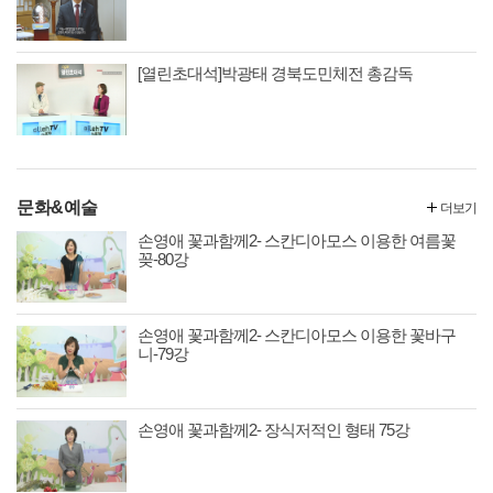
[열린초대석]박광태 경북도민체전 총감독
문화&예술
더보기
손영애 꽃과함께2- 스칸디아모스 이용한 여름꽃
꽂-80강
손영애 꽃과함께2- 스칸디아모스 이용한 꽃바구
니-79강
손영애 꽃과함께2- 장식저적인 형태 75강