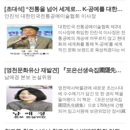
도록 현장과 생활 밀착형 홍보를 강
화한다고 밝혔다.
[초대석] “전통을 넘어 세계로… K-공예를 대한민국 대표 문화브랜드로 키우겠습니다”
안진석 대한민국전통공예미술협회 이사장
대한민국 전통공예미술협회 제2대
이사장에 취임한 안진석 이사장은 전
통공예의 계승에 머무르지 않고 현대
화와 세계화를 통해 ‘K-공예’를 세계
적인 문화 브랜드로 육성하겠다는 비
전을 제시했다. 안 이사장은 지역 공
예인 발굴과 청년 작가 지원, 문화관
광과 연계한 산업화, 해외 교류 확대
[영천문화유산 재발견] 『포은선생속집圃隱先生續集』은 우리나라에 왜 2책 밖에 없을까?
등을 협회의 핵심 과제로 제시하며
남애경 본보 논설위원
“전통은 함께 이어가고 시대와 함께
혁신해야 한다”며 대한민국 전통공예
영천역사박물관에 새로운 조선시대
의 새로운 도약을 약속했다. [편집자
에 수수께기가 담긴 또 한 권의 책을
주]
들어왔다. 이 책은 《포은선생속집
圃隱先生續集》으로 1769년에 간행
되어 임고서원에 보관되었던 장서(藏
書)이다. 이 책은 숭양서원에서 1719
년 정찬위(鄭纘輝)에 편차하고, 정관
제(鄭觀濟)가 이후의 시문을 증보하