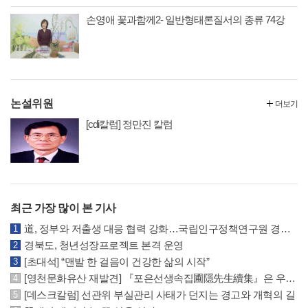
손영애 꽃과함께2- 일반형태론질서의 종류 74강
논설위원
더보기
[cdi칼럼] 정만진 칼럼
최근 가장 많이 본 기사
道, 정부와 저출생 대응 협력 강화…국립인구정책연구원 경북 유치 건의
경북도, 청년성장프로젝트 본격 운영
[초대석] “맨발 한 걸음이 건강한 삶의 시작”
[영천문화유산 재발견] 『포은선생속집圃隱先生續集』은 우리나라에 왜 2책 밖에 없을까? (2)
[데스크칼럼] 선관위 부실관리 사태가 던지는 경고와 개혁의 길