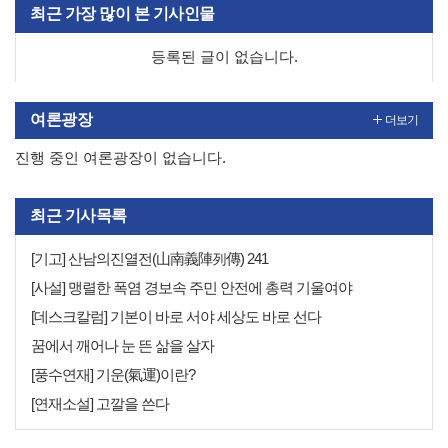
최근 가장 많이 본 기사인물
등록된 글이 없습니다.
여론광장
더보기
진행 중인 여론광장이 없습니다.
최근 기사목록
[기고] 산남의진열전(山南義陣列傳) 241
[사설] 맹렬한 폭염 경보속 주민 안전에 총력 기울여야
[데스크칼럼] 기본이 바로 서야 세상도 바로 선다
꿈에서 깨어나 눈 뜬 삶을 살자
[풍수연재] 기운(氣運)이란?
[연재소설] 고깔을 쓴다