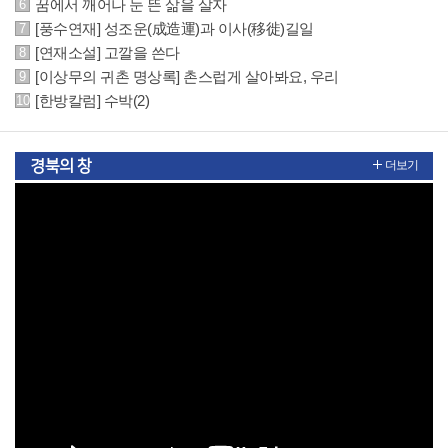
꿈에서 깨어나 눈 뜬 삶을 살자
[풍수연재] 성조운(成造運)과 이사(移徙)길일
[연재소설] 고깔을 쓴다
[이상무의 귀촌 명상록] 촌스럽게 살아봐요, 우리
[한방칼럼] 수박(2)
경북의 창
더보기