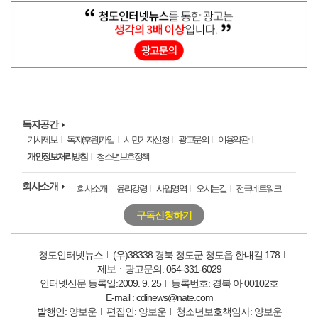
독자공간
기사제보
독자(후원)가입
시민기자신청
광고문의
이용약관
개인정보처리방침
청소년보호정책
회사소개
회사소개
윤리강령
사업영역
오시는길
전국네트워크
구독신청하기
청도인터넷뉴스
(우)38338 경북 청도군 청도읍 한내길 178
제보ㆍ광고문의: 054-331-6029
인터넷신문 등록일:2009. 9. 25
등록번호: 경북 아 00102호
E-mail : cdinews@nate.com
발행인: 양보운
편집인: 양보운
청소년보호책임자: 양보운