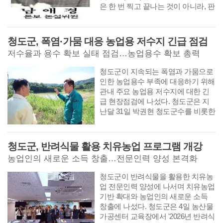
은 한 번 찍고 끝나는 것이 아니라, 판
각(板刻)해 둔 목판을 서원이나 종가
에 보관하다가 필요할 때마다 추가로
찍어내는 방식이다. 만약 1768년 간
청도군, 폭염·가뭄 대응 농업용 저수지 긴급 점검
행 직후 목판이 바로 화재로 소실되
저수율과 용수 확보 실태 점검…농업용수 확보 총력
었거나, 다른 이유로 추가 인쇄가 ‘불
가능할 수 밖에 없는’ 특별한 이유를
​​​​​​​청도군이 지속되는 폭염과 가뭄으로
가지게 된다면 후속 인출(인쇄)이 끊
인한 농업용수 부족에 대응하기 위해
기면 초기에 찍어둔 극소수의 책만
관내 주요 농업용 저수지에 대한 긴
세상에 남게 되며, 시간이 흐를수록
급 현장점검에 나섰다. 청도군은 지
그 수는 기하급수적으로 줄어든다.
난달 31일 박권현 청도군수를 비롯한
인출(印出) 중단을 예상해 볼 수 있는
관계자 10여 명이 저수용량이 부족한
흔적을 포은속집의 문제점을 지적한
주요 저수지를 찾아 저수율과 용수
『포은선생속집변정록』에서 찾아
확보 실태를 점검했다고 밝혔다.
청도군, 반려식물 활용 치유농업 프로그램 개강
볼 수 있다. 9판 총론 조에 수록된 글
에서 속집 간행의 연원을 살펴볼 수
농업인의 새로운 소득 창출…전문인력 양성 본격화
있다.
​​​​​​​청도군이 반려식물을 활용한 치유농
업 전문인력 양성에 나서며 치유농업
기반 확대와 농업인의 새로운 소득
창출에 나섰다. 청도군은 4일 농산물
가공센터 교육장에서 '2026년 반려식