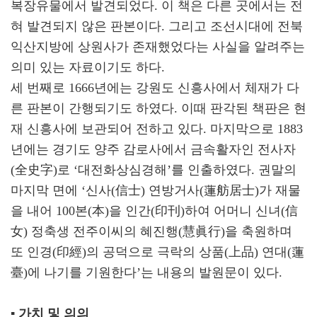
복장유물에서 발견되었다. 이 책은 다른 곳에서는 전
혀 발견되지 않은 판본이다. 그리고 조선시대에 전북
익산지방에 상원사가 존재했었다는 사실을 알려주는
의미 있는 자료이기도 하다.
세 번째로 1666년에는 강원도 신흥사에서 체재가 다
른 판본이 간행되기도 하였다. 이때 판각된 책판은 현
재 신흥사에 보관되어 전하고 있다. 마지막으로 1883
년에는 경기도 양주 감로사에서 금속활자인 전사자
(全史字)로 ‘대전화상심경해’를 인출하였다. 권말의
마지막 면에 ‘신사(信士) 연방거사(蓮舫居士)가 재물
을 내어 100본(本)을 인간(印刊)하여 어머니 신녀(信
女) 정축생 전주이씨의 혜진행(慧眞行)을 축원하며
또 인경(印經)의 공덕으로 극락의 상품(上品) 연대(蓮
臺)에 나기를 기원한다’는 내용의 발원문이 있다.
▪ 가치 및 의의