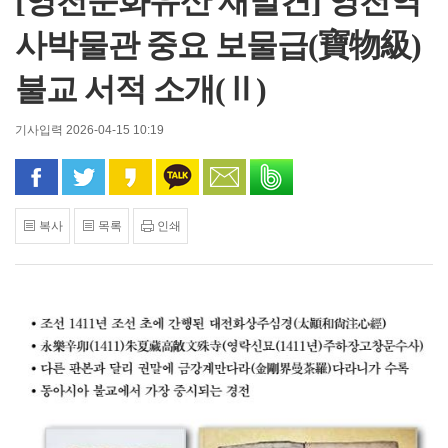
[영천문화유산 재발견] 영천역
사박물관 중요 보물급(寶物級)
불교 서적 소개(Ⅱ)
기사입력 2026-04-15 10:19
페이스북으로 공유
트위터로 공유
카카오 스토리로 공유
카카오톡으로 공유
문자로 공유
밴드로 공유
복사
목록
인쇄