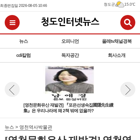
청도군
15.0℃
최종편집일 2026-08-05 10:46
검
전체메뉴보기
뉴스
오피니언
올레tv채널경북
cdi칼럼
독자공간
회사소개
生續
[영천문화유산 재발견] 『포은선생속집圃隱先生續
[영
뉴스 이전보기
뉴스 다
集』은 우리나라에 왜 2책 밖에 없을까?
디 
뉴스 > 영천역사박물관