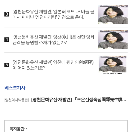
[영천문화유산 재발견] 일본 레코드 LP 바늘 끝
에서 피어난 ‘영천아리랑’ 영천으로 온다.
[영천문화유산 재발견] 영천(永川)은 천만 영화
관객을 동원할 소재가 없는가?
[영천문화유산 재발견] 영천에 평인의원(病院)
이 어디 있는기요?
베스트기사
[영천문화유산 재발견] 『포은선생속집圃隱先生續集』은 우리나라에 왜 2책 밖에 없을까? (2)
[영천역사박물관]
독자공간