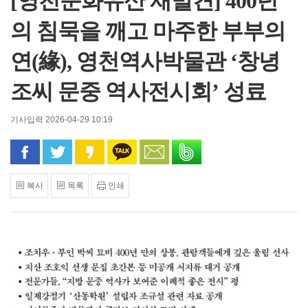
[영천문화유산 재발견] 400년
의 침묵을 깨고 마주한 부부의
연(緣), 영천역사박물관 ‘창녕
조씨 문중 역사전시회’ 성료
기사입력 2026-04-29 10:19
페이스북으로 공유
트위터로 공유
카카오 스토리로 공유
카카오톡으로 공유
문자로 공유
밴드로 공유
복사
목록
인쇄