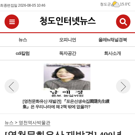
청도군
15.0℃
최종편집일 2026-08-05 10:46
검
전체메뉴보기
뉴스
오피니언
올레tv채널경북
cdi칼럼
독자공간
회사소개
生續
[영천문화유산 재발견] 『포은선생속집圃隱先生續
[영
뉴스 이전보기
뉴스 다
集』은 우리나라에 왜 2책 밖에 없을까?
디 
뉴스 > 영천역사박물관