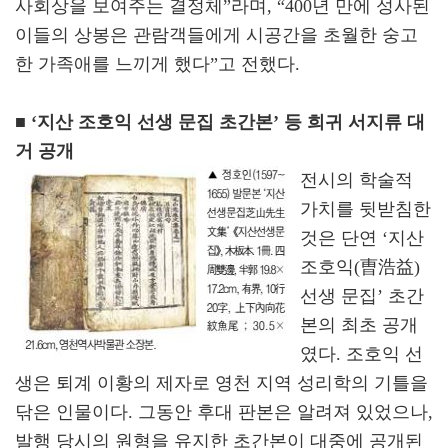
사회상을 보여주는 결정체”라며, “400년 만에 성사된
이들의 상봉은 관람객들에게 시공간을 초월한 숭고
한 가족애를 느끼게 했다”고 전했다.
■ ‘지산 조호익 선생 문집 초간본’ 등 희귀 서지류 대
거 공개
전시의 학술적
가치를 뒷받침한
것은 단연 ‘지산
조호익(曺浩益)
선생 문집’ 초간
본의 최초 공개
였다. 조호익 선
생은 퇴계 이황의 제자로 영천 지역 성리학의 기틀을
닦은 인물이다. 그동안 후대 판본은 알려져 있었으나,
발행 당시의 원형을 유지한 초간본이 대중에 공개된