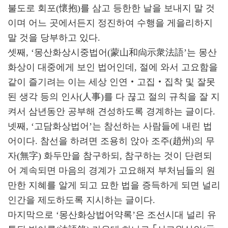
불도로 회포(懷抱)를 삼고 등한한 날을 보내지 말 것
이며 어느 곳에서든지 정진하여 수행을 게을리하지
말 것을 당부하고 있다.
셋째, ‘몽산화상시중법어(蒙山和尙示衆法語’는 몽산
화상이 대중에게 보인 법어인데, 절에 와서 고요함을
같이 즐기려는 이는 세상 인연‧고집‧집착 및 잘못
된 생각 등의 인사(人事)를 다 끊고 절의 규칙을 잘 지
켜서 삼년동안 공부해 견성하도록 경계하는 글이다.
넷째, ‘고담화상법어’는 참선하는 사람들에 내린 법
어이다. 참선을 하려면 조용히 앉아 조주(趙州)의 무
자(無字) 화두만을 참구하되, 참구하는 것이 단련되
어 계속되면 마음의 경계가 고요해져 부처님들의 원
만한 지혜를 알게 되고 묘한 법을 증득하게 되면 널리
인간을 제도하도록 지시하는 글이다.
마지막으로 ‘몽산화상법어약록’은 조선시대 널리 유