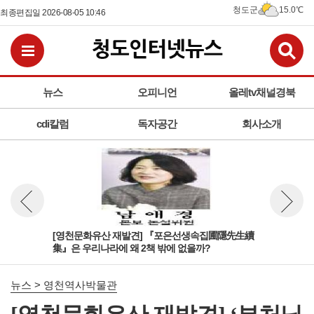
청도군
15.0℃
최종편집일 2026-08-05 10:46
검
전체메뉴보기
뉴스
오피니언
올레tv채널경북
cdi칼럼
독자공간
회사소개
生續
[영천문화유산 재발견] 『포은선생속집圃隱先生續
[영
뉴스 이전보기
뉴스 다
集』은 우리나라에 왜 2책 밖에 없을까?
디 
뉴스 > 영천역사박물관