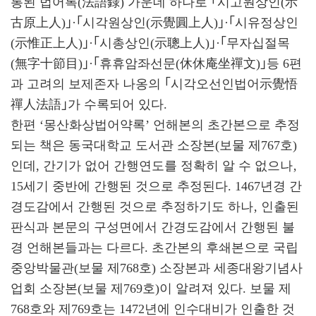
통된 법어록(法語錄) 가운데 하나로 ｢시고원상인(示
古原上人)｣·｢시각원상인(示覺圓上人)｣·｢시유정상인
(示惟正上人)｣·｢시총상인(示聰上人)｣·｢무자십절목
(無字十節目)｣·｢휴휴암좌선문(休休庵坐禪文)｣등 6편
과 고려의 보제존자 나옹의 ｢시각오선인법어示覺悟
禪人法語｣가 수록되어 있다.
한편 ‘몽산화상법어약록’ 언해본의 초간본으로 추정
되는 책은 동국대학교 도서관 소장본(보물 제767호)
인데, 간기가 없어 간행연도를 정확히 알 수 없으나‚
15세기 중반에 간행된 것으로 추정된다. 1467년경 간
경도감에서 간행된 것으로 추정하기도 하나‚ 인출된
판식과 본문의 구성면에서 간경도감에서 간행된 불
경 언해본들과는 다르다. 초간본의 후쇄본으로 국립
중앙박물관(보물 제768호) 소장본과 세종대왕기념사
업회 소장본(보물 제769호)이 알려져 있다. 보물 제
768호와 제769호는 1472년에 인수대비가 인출한 것