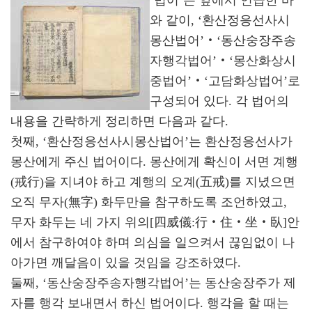
와 같이, ‘환산정응선사시
몽산법어’‧‘동산숭장주송
자행각법어’‧‘몽산화상시
중법어’‧‘고담화상법어’로
구성되어 있다. 각 법어의
내용을 간략하게 정리하면 다음과 같다.
첫째, ‘환산정응선사시몽산법어’는 환산정응선사가
몽산에게 주신 법어이다. 몽산에게 확신이 서면 계행
(戒行)을 지녀야 하고 계행의 오계(五戒)를 지녔으면
오직 무자(無字) 화두만을 참구하도록 조언하였고,
무자 화두는 네 가지 위의[四威儀:行‧住‧坐‧臥]안
에서 참구하여야 하며 의심을 일으켜서 끊임없이 나
아가면 깨달음이 있을 것임을 강조하였다.
둘째, ‘동산숭장주송자행각법어’는 동산숭장주가 제
자를 행각 보내면서 하신 법어이다. 행각을 할 때는