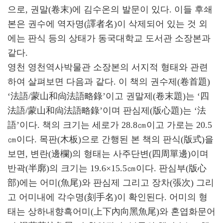
으로, 권말(卷末)에 김수온의 발문이 있다. 이들 후쇄
본은 권수에 역자명(譯者名)이 삭제되어 있는 것 외
에는 판식 등의 상태가 동국대학교 도서관 소장본과
같다.
영천 영천역사박물관 소장본의 서지적 형태와 관련
하여 살펴보면 다음과 같다. 이 책의 권수제(卷首題)
‘法語/蒙山和尙法語略錄’이고 권말제(卷末題)는 ‘四
法語/蒙山和尙法語略錄’이며 판심제(版心題)는 ‘法
語’이다. 책의 크기는 세로가 28.8㎝이고 가로는 20.5
㎝이다. 목판(木板)으로 간행된 본 책의 판식(版式)을
보면, 변란(邊欄)의 형태는 사주단변(四周單邊)이며
반곽(半廓)의 크기는 19.6×15.5㎝이다. 판심부(版心
部)에는 어미(魚尾)와 판심제 그리고 장차(張次) 그리
고 어미내에 각수명(刻手名)이 확인된다. 어미의 형
태는 상하내향흑어미(上下內向黑魚尾)와 혼엽화문어