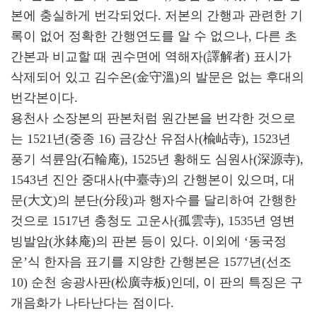
본에 충실하게 번각되었다. 저본의 간행과 관련한 기
록이 없어 정확한 간행연도를 알 수 없으나, 다른 초
간본과 비교할 때 권수면에 역해자(譯解者) 표시가
삭제되어 있고 김수온(金守溫)의 발문은 없는 후대의
번각본이다.
용천사 소장본의 판본처럼 원간본을 번각한 것으로
는 1521년(중종 16) 금강산 유점사(楡岾寺), 1523년
풍기 석륜암(石輪庵), 1525년 황해도 심원사(深源寺),
1543년 진안 중대사(中臺寺)의 간행본이 있으며, 대
문(大文)의 분단(分段)과 행자수를 달리하여 간행한
것으로 1517년 충청도 고운사(孤雲寺), 1535년 영변
빙발암(氷鉢庵)의 판본 등이 있다. 이외에 ‘동국정
운’식 한자음 표기를 지양한 간행본은 1577년(선조
10) 순천 송광사판(松廣寺板)인데, 이 판의 특징은 구
개음화가 나타난다는 점이다.