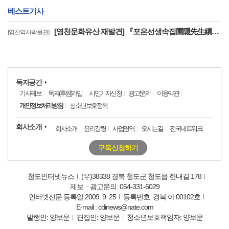
베스트기사
[영천문화유산 재발견] 『포은선생속집圃隱先生續集』은 우리나라에 왜 2책 밖에 없을까? (2)
[영천역사박물관]
독자공간
기사제보
독자(후원)가입
시민기자신청
광고문의
이용약관
개인정보처리방침
청소년보호정책
회사소개
회사소개
윤리강령
사업영역
오시는길
전국네트워크
구독신청하기
청도인터넷뉴스
(우)38338 경북 청도군 청도읍 한내길 178
제보ㆍ광고문의: 054-331-6029
인터넷신문 등록일:2009. 9. 25
등록번호: 경북 아 00102호
E-mail : cdinews@nate.com
발행인: 양보운
편집인: 양보운
청소년보호책임자: 양보운