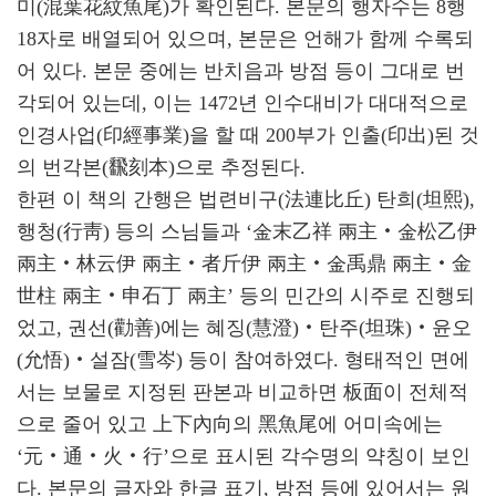
미(混葉花紋魚尾)가 확인된다. 본문의 행자수는 8행
18자로 배열되어 있으며, 본문은 언해가 함께 수록되
어 있다. 본문 중에는 반치음과 방점 등이 그대로 번
각되어 있는데, 이는 1472년 인수대비가 대대적으로
인경사업(印經事業)을 할 때 200부가 인출(印出)된 것
의 번각본(飜刻本)으로 추정된다.
한편 이 책의 간행은 법련비구(法連比丘) 탄희(坦熙),
행청(行靑) 등의 스님들과 ‘金末乙祥 兩主‧金松乙伊
兩主‧林云伊 兩主‧者斤伊 兩主‧金禹鼎 兩主‧金
世柱 兩主‧申石丁 兩主’ 등의 민간의 시주로 진행되
었고, 권선(勸善)에는 혜징(慧澄)‧탄주(坦珠)‧윤오
(允悟)‧설잠(雪岑) 등이 참여하였다. 형태적인 면에
서는 보물로 지정된 판본과 비교하면 板面이 전체적
으로 줄어 있고 上下內向의 黑魚尾에 어미속에는
‘元‧通‧火‧行’으로 표시된 각수명의 약칭이 보인
다. 본문의 글자와 한글 표기, 방점 등에 있어서는 원