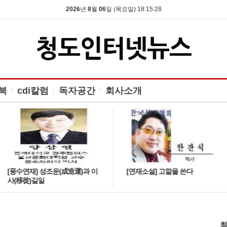
2026
년
8
월
06
일 (목요일) 18:15:29
북
cdi칼럼
독자공간
회사소개
[풍수연재] 성조운(成造運)과 이
[연재소설] 고깔을 쓴다
사(移徙)길일
최