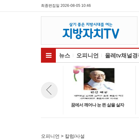
최종편집일 2026-08-05 10:46
전체메뉴보기
뉴스
오피니언
올레tv채널경
[데스크칼럼] 선관위 부실관리
꿈에서 깨어나 눈 뜬 삶을 살자
뉴스 이전보기
사태가 던지는 경고와 개혁의 길
오피니언 > 칼럼/사설