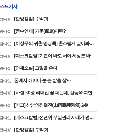
스트기사
[한방칼럼] 수박(1)
칼럼/사설]
[풍수연재] 기운(氣運)이란?
칼럼/사설]
[이상무의 귀촌 명상록] 촌스럽게 살아봐요, 우리
칼럼/사설]
[데스크칼럼] 기본이 바로 서야 세상도 바로 선다
칼럼/사설]
[연재소설] 고깔을 쓴다
칼럼/사설]
꿈에서 깨어나 눈 뜬 삶을 살자
칼럼/사설]
[사설] 여성 리더십 꽃 피는데, 갈등속 여협 해결책 없나
칼럼/사설]
[기고] 산남의진열전(山南義陣列傳) 240
칼럼/사설]
[데스크칼럼] 선관위 부실관리 사태가 던지는 경고와 개혁의 길
칼럼/사설]
[한방칼럼] 수박(2)
칼럼/사설]