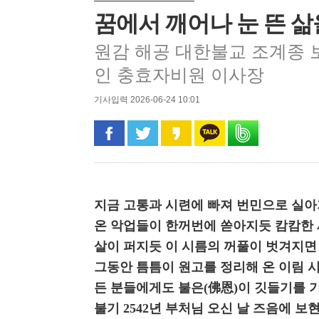
꿈에서 깨어나 눈 뜬 삶
원감 해공 대한불교 조계종 
인 충효자비원 이사장
기사입력 2026-06-24 10:01
페이스북으로 공유
트위터로 공유
카카오 스토리로 공유
카카오톡으로 공유
밴드로 공유
지금 고통과 시련에 빠져 번민으로 실아
온 악업들이 한꺼번에 쏟아지듯 캄캄한 
살이 퍼지듯 이 시름의 꺼풀이 벗겨지면
그동안 틈틈이 원고를 정리해 온 이림 
든 분들에게도 불은(佛恩)이 깃들기를 
불기 2542년 부처님 오신 날 즈음에 