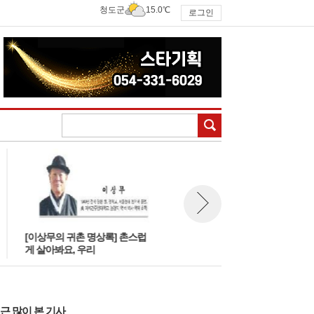
청도군
15.0℃
로그인
검색
[이상무의 귀촌 명상록] 촌스럽
[한방칼럼] 수박(2)
뉴스 다음보기
게 살아봐요, 우리
근 많이 본 기사