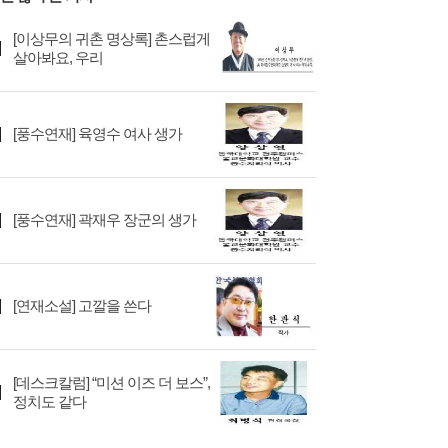
[이상무의 귀촌 명상록] 촌스럽게
살아봐요, 우리
[풍수연재] 육영수 여사 생가
[풍수연재] 곽재우 장군의 생가
[연재소설] 고깔을 쓴다
[데스크칼럼] “미션 이즈 더 보스”,
정치도 같다