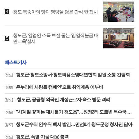
청도 복숭아의 맛과 영양을 담은 간식 한 접시
청도군, 임업인 소득 보전 돕는 ‘임업직불금 대
면교육’실시
베스트기사
청도군·청도소방서·청도의용소방대연합회 임원 소통 간담회
[청도]
온누리에 사랑을 캠페인’으로 취약계층 어부바
[청도]
청도군, 공공형 외국인 계절근로자 숙소 방문 격려
[청도]
"사계절 꽃피는 대체불가 청도읍"…원정2리 도로변 목수국 만개
[청도]
청도군수직 인수위 백서 발간…민선9기 청도군정 청사진 담아
[청도]
청도군, 폭염·가뭄 대응 총력
[청도]