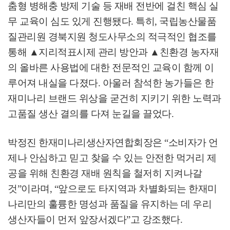
춤형 병해충 방제 기술 등 재배 전반에 걸친 핵심 실
무 교육이 심도 있게 진행됐다
.
특히
,
국립농산물품
질관리원 경북지원 청도사무소의 적극적인 협조를
통해
▲
지리적표시제 관리 방안과
▲
친환경 농자재
의 올바른 사용법에 대한 전문적인 교육이 함께 이
루어져 내실을 다졌다
.
아울러 참석한 농가들은 한
재미나리 브랜드 위상을 굳건히 지키기 위한 노력과
고품질 생산 결의를 다져 눈길을 끌었다
.
박정진 한재미나리생산자연합회장은
“
소비자가 언
제나 안심하고 믿고 찾을 수 있는 안전한 먹거리 제
공을 위해 친환경 재배 원칙을 철저히 지켜나갈
것
”
이라며
, “
앞으로도 타지역과 차별화되는 한재미
나리만의 훌륭한 명성과 품질을 유지하는 데 우리
생산자들이 먼저 앞장서겠다
”
고 강조했다
.