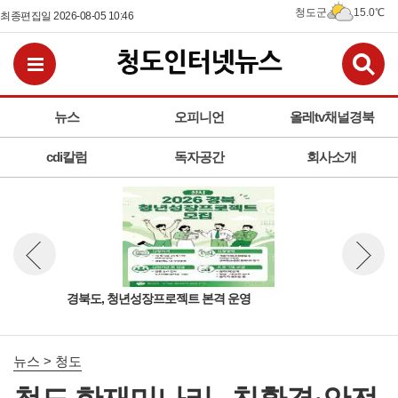
청도군
15.0℃
최종편집일 2026-08-05 10:46
검
전체메뉴보기
뉴스
오피니언
올레tv채널경북
cdi칼럼
독자공간
회사소개
책연
경북도, 청년성장프로젝트 본격 운영
청도
뉴스 이전보기
뉴스 다
사진
뉴스 > 청도