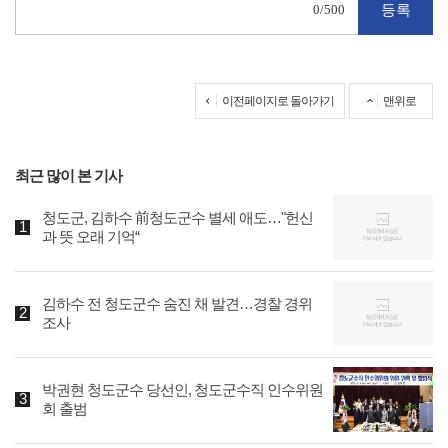
0
/500
이전페이지로 돌아가기
맨위로
최근 많이 본 기사
청도군, 김하수 前청도군수 별세 애도…"헌신
과 뜻 오래 기억“
김하수 전 청도군수 숨진 채 발견…경찰 경위
조사
박권현 청도군수 당선인, 청도군수직 인수위원
회 출범