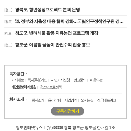
경북도, 청년성장프로젝트 본격 운영
[청도]
道, 정부와 저출생 대응 협력 강화…국립인구정책연구원 경북 유치 건의
[청도]
청도군, 반려식물 활용 치유농업 프로그램 개강
[청도]
청도군, 여름철 물놀이 안전수칙 집중 홍보
[청도]
독자공간
기사제보
독자(후원)가입
시민기자신청
광고문의
이용약관
개인정보처리방침
청소년보호정책
회사소개
회사소개
윤리강령
사업영역
오시는길
전국네트워크
구독신청하기
청도인터넷뉴스
(우)38338 경북 청도군 청도읍 한내길 178