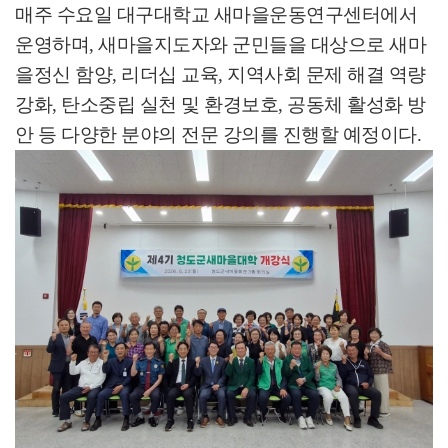
매주 수요일 대구대학교 새마을운동연구센터에서
운영하며
,
새마을지도자와 군민들을 대상으로 새마
을정신 함양
,
리더십 교육
,
지역사회 문제 해결 역량
강화
,
탄소중립 실천 및 환경보호
,
공동체 활성화 방
안 등 다양한 분야의 전문 강의를 진행할 예정이다
.