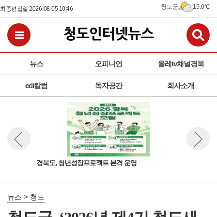
청도군
15.0℃
최종편집일 2026-08-05 10:46
검
전체메뉴보기
뉴스
오피니언
올레tv채널경북
cdi칼럼
독자공간
회사소개
책연
경북도, 청년성장프로젝트 본격 운영
청도
뉴스 이전보기
뉴스 다
사진
뉴스 > 청도