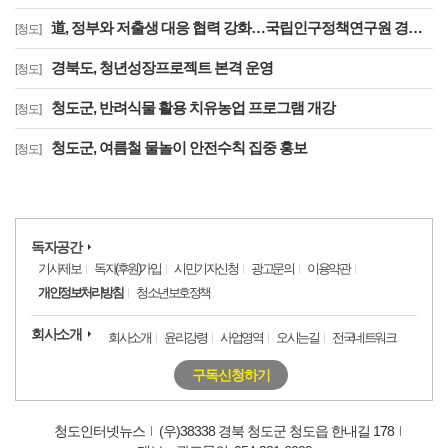
道, 정부와 저출생 대응 협력 강화…국립인구정책연구원 경북 유치 건의
[청도]
경북도, 청년성장프로젝트 본격 운영
[청도]
청도군, 반려식물 활용 치유농업 프로그램 개강
[청도]
청도군, 여름철 물놀이 안전수칙 집중 홍보
[청도]
독자공간
기사제보
독자(후원)가입
시민기자신청
광고문의
이용약관
개인정보처리방침
청소년보호정책
회사소개
회사소개
윤리강령
사업영역
오시는길
전국네트워크
구독신청하기
청도인터넷뉴스
(우)38338 경북 청도군 청도읍 한내길 178