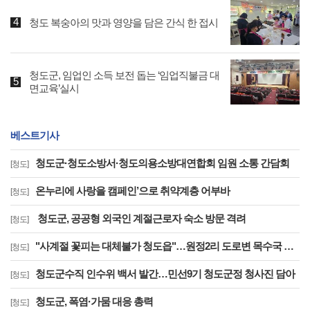
청도 복숭아의 맛과 영양을 담은 간식 한 접시
청도군, 임업인 소득 보전 돕는 ‘임업직불금 대
면교육’실시
베스트기사
청도군·청도소방서·청도의용소방대연합회 임원 소통 간담회
[청도]
온누리에 사랑을 캠페인’으로 취약계층 어부바
[청도]
청도군, 공공형 외국인 계절근로자 숙소 방문 격려
[청도]
"사계절 꽃피는 대체불가 청도읍"…원정2리 도로변 목수국 만개
[청도]
청도군수직 인수위 백서 발간…민선9기 청도군정 청사진 담아
[청도]
청도군, 폭염·가뭄 대응 총력
[청도]