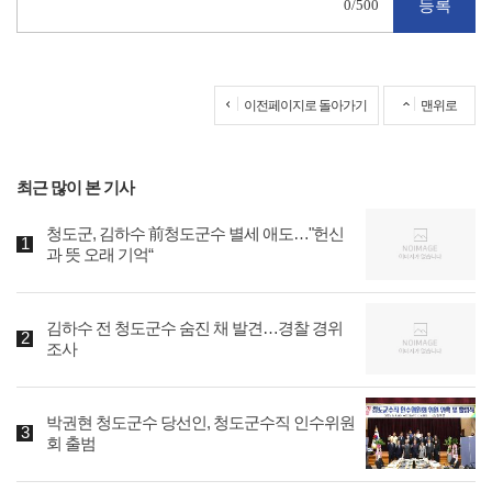
0
/500
이전페이지로 돌아가기
맨위로
최근 많이 본 기사
청도군, 김하수 前청도군수 별세 애도…"헌신
과 뜻 오래 기억“
김하수 전 청도군수 숨진 채 발견…경찰 경위
조사
박권현 청도군수 당선인, 청도군수직 인수위원
회 출범