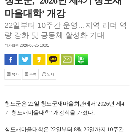
청도군, ‘2026년 제4기 청도새
마을대학’ 개강
22일부터 10주간 운영…지역 리더 역
량 강화 및 공동체 활성화 기대
기사입력 2026-06-25 10:31
페이스북으로 공유
트위터로 공유
카카오 스토리로 공유
카카오톡으로 공유
문자로 공유
밴드로 공유
복사
목록
인쇄
청도군은
22
일 청도군새마을회관에서
‘2026
년 제
4
기 청도새마을대학
’
개강식을 가졌다
.
청도새마을대학은
22
일부터
8
월
26
일까지
10
주간