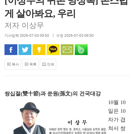
[이상무의 귀촌 명상록] 촌스럽
게 살아봐요, 우리
저자 이상무
기사입력 2026-07-03 09:50
수정 2026-07-03 09:50
페이스북으로 공유
트위터로 공유
카카오 스토리로 공유
카카오톡으로 공유
문자로 공유
밴드로 공유
복사
목록
인쇄
쌍십절(雙十節)과 쑨원(孫文)의 건국대강
10월 10
일은 10
자가 겹
쳐서 쌍