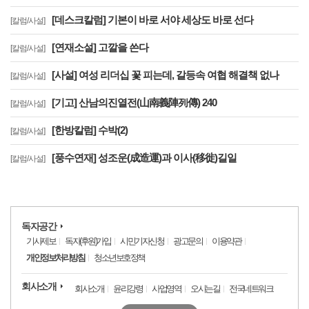
[데스크칼럼] 기본이 바로 서야 세상도 바로 선다
[칼럼/사설]
[연재소설] 고깔을 쓴다
[칼럼/사설]
[사설] 여성 리더십 꽃 피는데, 갈등속 여협 해결책 없나
[칼럼/사설]
[기고] 산남의진열전(山南義陣列傳) 240
[칼럼/사설]
[한방칼럼] 수박(2)
[칼럼/사설]
[풍수연재] 성조운(成造運)과 이사(移徙)길일
[칼럼/사설]
독자공간
기사제보
독자(후원)가입
시민기자신청
광고문의
이용약관
개인정보처리방침
청소년보호정책
회사소개
회사소개
윤리강령
사업영역
오시는길
전국네트워크