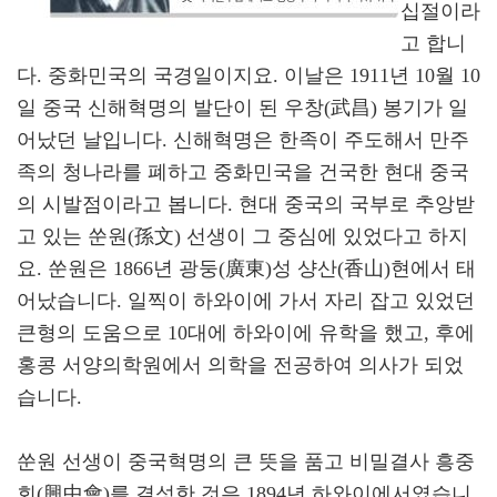
십절이라
고 합니
다. 중화민국의 국경일이지요. 이날은 1911년 10월 10
일 중국 신해혁명의 발단이 된 우창(武昌) 봉기가 일
어났던 날입니다. 신해혁명은 한족이 주도해서 만주
족의 청나라를 폐하고 중화민국을 건국한 현대 중국
의 시발점이라고 봅니다. 현대 중국의 국부로 추앙받
고 있는 쑨원(孫文) 선생이 그 중심에 있었다고 하지
요. 쑨원은 1866년 광둥(廣東)성 샹산(香山)현에서 태
어났습니다. 일찍이 하와이에 가서 자리 잡고 있었던
큰형의 도움으로 10대에 하와이에 유학을 했고, 후에
홍콩 서양의학원에서 의학을 전공하여 의사가 되었
습니다.
쑨원 선생이 중국혁명의 큰 뜻을 품고 비밀결사 흥중
회(興中會)를 결성한 것은 1894년 하와이에서였습니