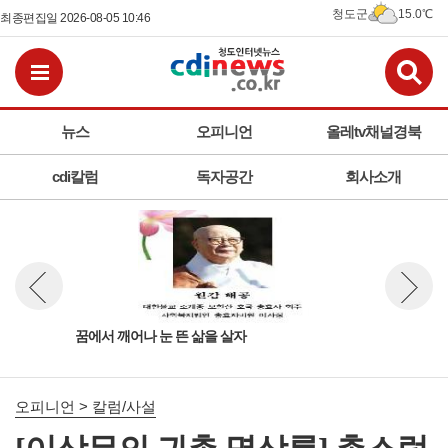
청도군
15.0℃
최종편집일 2026-08-05 10:46
검
전체메뉴보기
뉴스
오피니언
올레tv채널경북
cdi칼럼
독자공간
회사소개
경고와
꿈에서 깨어나 눈 뜬 삶을 살자
[풍
뉴스 이전보기
뉴스 다
오피니언 > 칼럼/사설