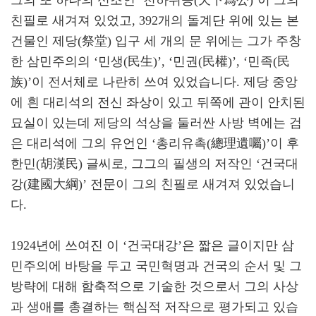
그의 또 하나의 신조인 ‘천하위공(天下爲公)’이 그의
친필로 새겨져 있었고, 392개의 돌계단 위에 있는 본
건물인 제당(祭堂) 입구 세 개의 문 위에는 그가 주창
한 삼민주의의 ‘민생(民生)’, ‘민권(民權)’, ‘민족(民
族)’이 전서체로 나란히 쓰여 있었습니다. 제당 중앙
에 흰 대리석의 전신 좌상이 있고 뒤쪽에 관이 안치된
묘실이 있는데 제당의 석상을 둘러싼 사방 벽에는 검
은 대리석에 그의 유언인 ‘총리유촉(總理遺囑)’이 후
한민(胡漢民) 글씨로, 그그의 필생의 저작인 ‘건국대
강(建國大綱)’ 전문이 그의 친필로 새겨져 있었습니
다.
1924년에 쓰여진 이 ‘건국대강’은 짧은 글이지만 삼
민주의에 바탕을 두고 국민혁명과 건국의 순서 및 그
방략에 대해 함축적으로 기술한 것으로서 그의 사상
과 생애를 총결하는 핵심적 저작으로 평가되고 있습