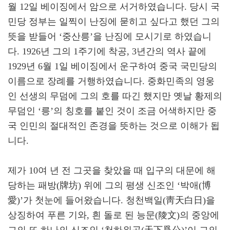
월 12일 베이징에서 암으로 서거하였습니다. 당시 국
민당 정부는 일찍이 난징에 묻히고 싶다고 했던 그의
뜻을 받들어 ‘중산릉’을 난징에 모시기로 하였습니
다. 1926년 그의 1주기에 착공, 3년간의 역사 끝에
1929년 6월 1일 베이징에서 운구하여 중국 국민당의
이름으로 장례를 거행하였습니다. 중화민족의 영웅
인 선생의 무덤에 그의 호를 따긴 했지만 옛날 황제의
무덤인 ‘릉’의 칭호를 붙인 것이 조금 어색하지만 중
국 인민의 절대적인 존경을 뜻하는 것으로 이해가 됩
니다.
제가 10여 년 전 그곳을 찾았을 때 입구의 대문에 해
당하는 패방(牌坊) 위에 그의 평생 신조인 ‘박애(博
愛)’가 첫눈에 들어왔습니다. 청천백일(靑天白日)을
상징하여 푸른 기와, 흰 돌로 된 능문(陵文)의 중앙에