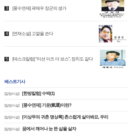
[풍수연재] 곽재우 장군의 생가
[연재소설] 고깔을 쓴다
[데스크칼럼] “미션 이즈 더 보스”, 정치도 같다
베스트기사
[한방칼럼] 수박(1)
[칼럼/사설]
[풍수연재] 기운(氣運)이란?
[칼럼/사설]
[이상무의 귀촌 명상록] 촌스럽게 살아봐요, 우리
[칼럼/사설]
꿈에서 깨어나 눈 뜬 삶을 살자
[칼럼/사설]