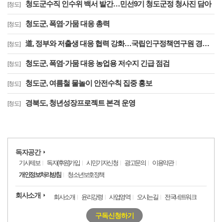
청도군수직 인수위 백서 발간…민선9기 청도군정 청사진 담아
[청도]
청도군, 폭염·가뭄 대응 총력
[청도]
道, 정부와 저출생 대응 협력 강화…국립인구정책연구원 경북 유치 건의
[청도]
청도군, 폭염·가뭄 대응 농업용 저수지 긴급 점검
[청도]
청도군, 여름철 물놀이 안전수칙 집중 홍보
[청도]
경북도, 청년성장프로젝트 본격 운영
[청도]
독자공간
기사제보
독자(후원)가입
시민기자신청
광고문의
이용약관
개인정보처리방침
청소년보호정책
회사소개
회사소개
윤리강령
사업영역
오시는길
전국네트워크
구독신청하기