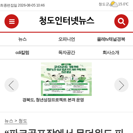
청도군
15.0℃
최종편집일 2026-08-05 10:46
검
전체메뉴보기
뉴스
오피니언
올레tv채널경북
cdi칼럼
독자공간
회사소개
책연
경북도, 청년성장프로젝트 본격 운영
청도
뉴스 이전보기
뉴스 다
사진
뉴스 > 청도