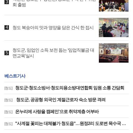
회 출범
청도 복숭아의 맛과 영양을 담은 간식 한 접시
청도군, 임업인 소득 보전 돕는 ‘임업직불금 대
면교육’실시
베스트기사
청도군·청도소방서·청도의용소방대연합회 임원 소통 간담회
[청도]
청도군, 공공형 외국인 계절근로자 숙소 방문 격려
[청도]
온누리에 사랑을 캠페인’으로 취약계층 어부바
[청도]
"사계절 꽃피는 대체불가 청도읍"…원정2리 도로변 목수국 만개
[청도]