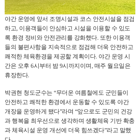
야간 운영에 앞서 조명시설과 코스 안전시설을 점검
하고
,
이용객들이 안심하고 시설을 이용할 수 있도
록 환경 정비와 안전관리를 강화했다
.
또한 이용객
들의 불편사항을 지속적으로 점검해 더욱 안전하고
쾌적한 체육환경을 제공할 계획이다
.
야간 운영 시
간은 오후
6
시부터 밤
9
시까지이며
,
매주 월요일은
휴장한다
.
박권현 청도군수는
“
무더운 여름철에도 군민들이
안전하고 쾌적한 환경에서 운동할 수 있도록 야간
개장을 운영하게 됐다
”
라며
“
앞으로도 군민의 건강
과 행복을 최우선으로 생각하며 생활체육 기반 확충
과 체육시설 운영 개선에 더욱 힘쓰겠다
”
라고 말했
다
.